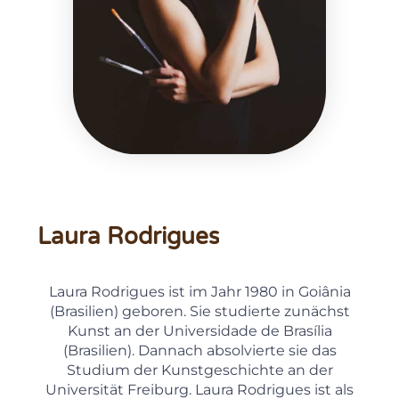
L
a
u
r
a
R
o
d
r
i
g
u
e
s
Laura Rodrigues ist im Jahr 1980 in Goiânia
(Brasilien) geboren. Sie studierte zunächst
Kunst an der Universidade de Brasília
(Brasilien). Dannach absolvierte sie das
Studium der Kunstgeschichte an der
Universität Freiburg. Laura Rodrigues ist als