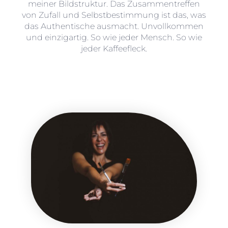
meiner Bildstruktur. Das Zusammentreffen
von Zufall und Selbstbestimmung ist das, was
das Authentische ausmacht. Unvollkommen
und einzigartig. So wie jeder Mensch. So wie
jeder Kaffeefleck.